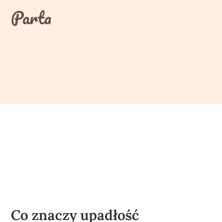
Skip
Parta
to
content
Co znaczy upadłość