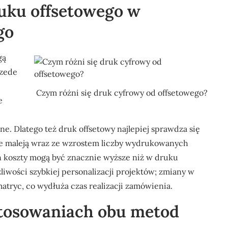
ruku offsetowego w
go
gą
rzede
Czym różni się druk cyfrowy od offsetowego?
e
e. Dlatego też druk offsetowy najlepiej sprawdza się
we maleją wraz ze wzrostem liczby wydrukowanych
 koszty mogą być znacznie wyższe niż w druku
iwości szybkiej personalizacji projektów; zmiany w
ryc, co wydłuża czas realizacji zamówienia.
stosowaniach obu metod