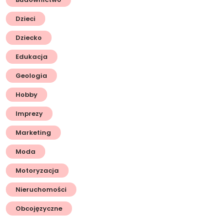
Dzieci
Dziecko
Edukacja
Geologia
Hobby
Imprezy
Marketing
Moda
Motoryzacja
Nieruchomości
Obcojęzyczne