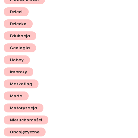
Dzieci
Dziecko
Edukacja
Geologia
Hobby
Imprezy
Marketing
Moda
Motoryzacja
Nieruchomości
Obcojęzyczne