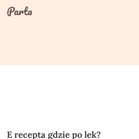
Skip
Parta
to
content
E recepta gdzie po lek?