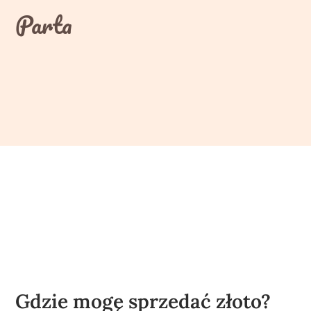
Skip
Parta
to
content
Gdzie mogę sprzedać złoto?