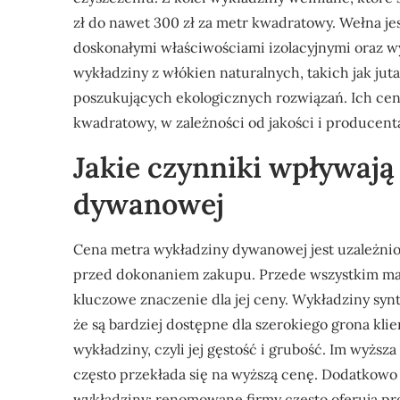
zł do nawet 300 zł za metr kwadratowy. Wełna je
doskonałymi właściwościami izolacyjnymi oraz 
wykładziny z włókien naturalnych, takich jak juta
poszukujących ekologicznych rozwiązań. Ich ceny
kwadratowy, w zależności od jakości i producent
Jakie czynniki wpływają
dywanowej
Cena metra wykładziny dywanowej jest uzależni
przed dokonaniem zakupu. Przede wszystkim mate
kluczowe znaczenie dla jej ceny. Wykładziny synt
że są bardziej dostępne dla szerokiego grona kl
wykładziny, czyli jej gęstość i grubość. Im wyższ
często przekłada się na wyższą cenę. Dodatkow
wykładziny; renomowane firmy często oferują pro