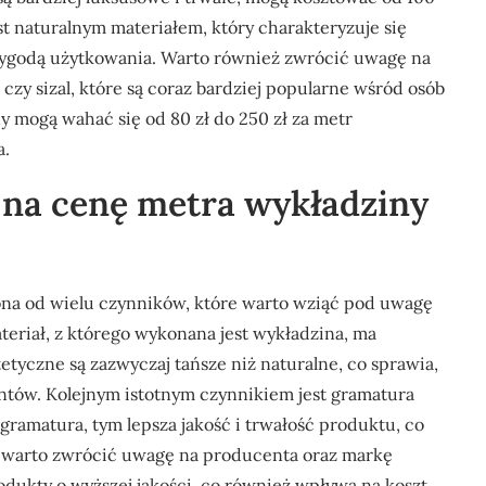
st naturalnym materiałem, który charakteryzuje się
wygodą użytkowania. Warto również zwrócić uwagę na
 czy sizal, które są coraz bardziej popularne wśród osób
 mogą wahać się od 80 zł do 250 zł za metr
a.
 na cenę metra wykładziny
ona od wielu czynników, które warto wziąć pod uwagę
riał, z którego wykonana jest wykładzina, ma
etyczne są zazwyczaj tańsze niż naturalne, co sprawia,
ientów. Kolejnym istotnym czynnikiem jest gramatura
a gramatura, tym lepsza jakość i trwałość produktu, co
o warto zwrócić uwagę na producenta oraz markę
dukty o wyższej jakości, co również wpływa na koszt.