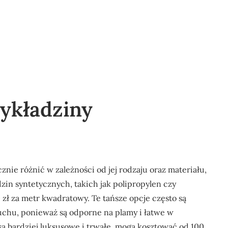
wykładziny
ie różnić w zależności od jej rodzaju oraz materiału,
in syntetycznych, takich jak polipropylen czy
 zł za metr kwadratowy. Te tańsze opcje często są
chu, ponieważ są odporne na plamy i łatwe w
są bardziej luksusowe i trwałe, mogą kosztować od 100