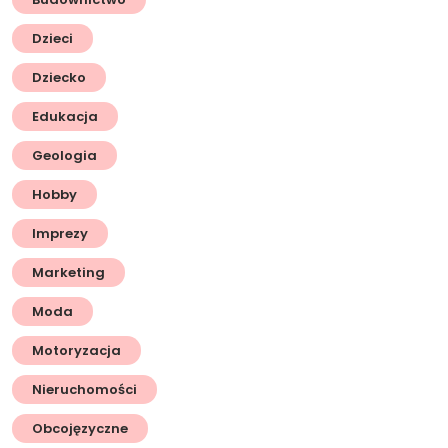
Dzieci
Dziecko
Edukacja
Geologia
Hobby
Imprezy
Marketing
Moda
Motoryzacja
Nieruchomości
Obcojęzyczne