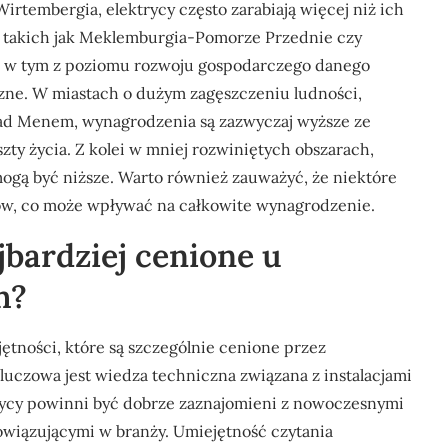
Wirtembergia, elektrycy często zarabiają więcej niż ich
 takich jak Meklemburgia-Pomorze Przednie czy
w, w tym z poziomu rozwoju gospodarczego danego
czne. W miastach o dużym zagęszczeniu ludności,
ad Menem, wynagrodzenia są zazwyczaj wyższe ze
ty życia. Z kolei w mniej rozwiniętych obszarach,
 mogą być niższe. Warto również zauważyć, że niektóre
ków, co może wpływać na całkowite wynagrodzenie.
jbardziej cenione u
h?
jętności, które są szczególnie cenione przez
czowa jest wiedza techniczna związana z instalacjami
rycy powinni być dobrze zaznajomieni z nowoczesnymi
wiązującymi w branży. Umiejętność czytania