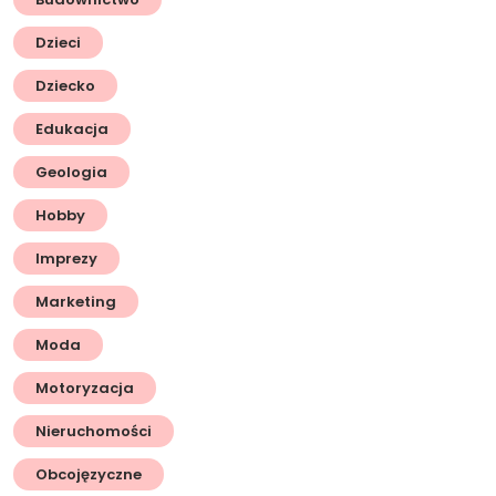
Dzieci
Dziecko
Edukacja
Geologia
Hobby
Imprezy
Marketing
Moda
Motoryzacja
Nieruchomości
Obcojęzyczne