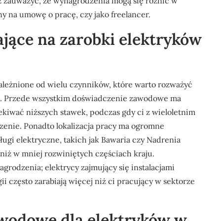
ż zauważyć, że wynagrodzenia mogą się różnić w
ny na umowę o pracę, czy jako freelancer.
ające na zarobki elektryków
leżnione od wielu czynników, które warto rozważyć
ie. Przede wszystkim doświadczenie zawodowe ma
iwać niższych stawek, podczas gdy ci z wieloletnim
zenie. Ponadto lokalizacja pracy ma ogromne
ugi elektryczne, takich jak Bawaria czy Nadrenia
 niż w mniej rozwiniętych częściach kraju.
grodzenia; elektrycy zajmujący się instalacjami
 często zarabiają więcej niż ci pracujący w sektorze
awodowe dla elektryków w