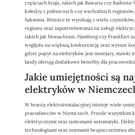
częściach kraju, takich jak Bawaria czy Badenia-
koledzy z północnych czy wschodnich regionów,
Saksonia. Różnice te wynikają z wielu czynnikó
regionu oraz zapotrzebowania na usługi elektry
takich jak Monachium, Hamburg czy Frankfurt n
względu na większą konkurencję oraz wyższe kosz
gdzie popyt na elektryków jest mniejszy, stawki
landy oferują dodatkowe benefity dla pracowni
Jakie umiejętności są na
elektryków w Niemczec
W branży elektroinstalacyjnej istnieje wiele umie
pracodawców w Niemczech. Przede wszystkim klu
elektrycznymi oraz systemami automatyki. Elekt
technologiami oraz normami bezpieczeństwa obo