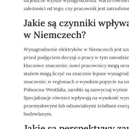
na jeszcze wyższe wynagrodzenia. Warto równie
zależności od tego, czy pracownik jest zatrudnio
Jakie są czynniki wpływ
w Niemczech?
Wynagrodzenie elektryków w Niemczech jest uza
przed podjęciem decyzji o pracy w tym zawodz
kluczowe znaczenie; nowi pracownicy mogą oczek
stażem mogą liczyć na znacznie lepsze wynagrod
znaczenie; w regionach o wysokim popycie na usł
Północna-Westfalia, zarobki są zazwyczaj wyższe
Specjalizacje również wpływają na wysokość wyna
przemysłowymi lub odnawialnymi źródłami energii
budowlanym.
Jakie są perspektywy z