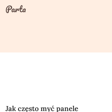
Skip
Parta
to
content
Jak często myć panele