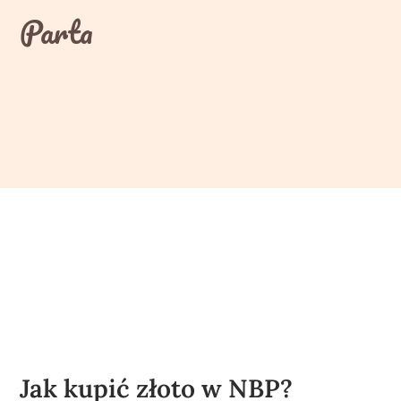
Skip
Parta
to
content
Jak kupić złoto w NBP?