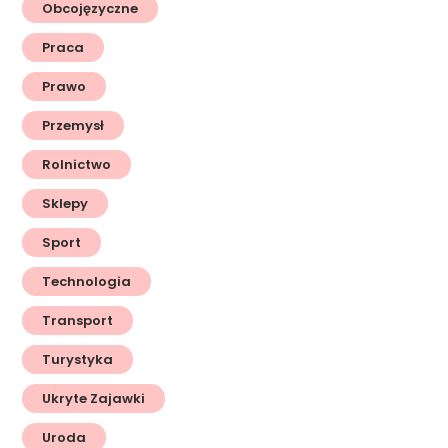
Obcojęzyczne
Praca
Prawo
Przemysł
Rolnictwo
Sklepy
Sport
Technologia
Transport
Turystyka
Ukryte Zajawki
Uroda