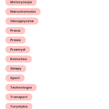
Motoryzacja
Nieruchomości
Obcojęzyczne
Praca
Prawo
Przemysł
Rolnictwo
Sklepy
Sport
Technologia
Transport
Turystyka