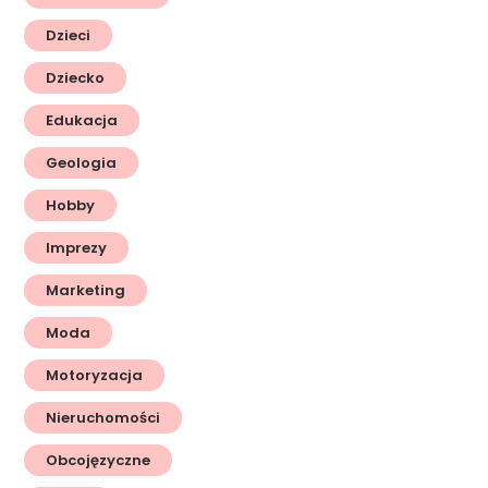
Dzieci
Dziecko
Edukacja
Geologia
Hobby
Imprezy
Marketing
Moda
Motoryzacja
Nieruchomości
Obcojęzyczne