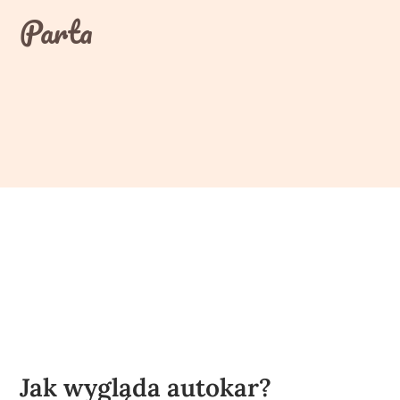
Skip
Parta
to
content
Jak wygląda autokar?