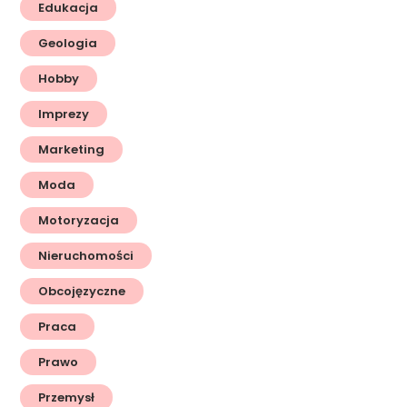
Edukacja
Geologia
Hobby
Imprezy
Marketing
Moda
Motoryzacja
Nieruchomości
Obcojęzyczne
Praca
Prawo
Przemysł