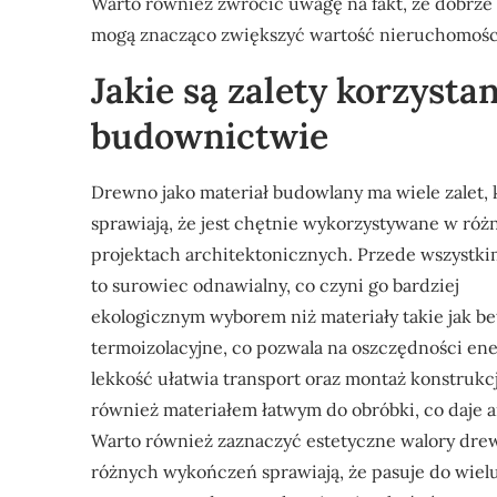
Warto również zwrócić uwagę na fakt, że dobrz
mogą znacząco zwiększyć wartość nieruchomości
Jakie są zalety korzysta
budownictwie
Drewno jako materiał budowlany ma wiele zalet, 
sprawiają, że jest chętnie wykorzystywane w róż
projektach architektonicznych. Przede wszystkim
to surowiec odnawialny, co czyni go bardziej
ekologicznym wyborem niż materiały takie jak be
termoizolacyjne, co pozwala na oszczędności en
lekkość ułatwia transport oraz montaż konstrukcji
również materiałem łatwym do obróbki, co daje 
Warto również zaznaczyć estetyczne walory drew
różnych wykończeń sprawiają, że pasuje do wiel