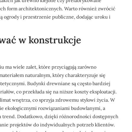
takich jak drewno klejone czy prefabrykowane
ych form architektonicznych. Warto również zwrócić
ą ogrody i przestrzenie publiczne, dodając uroku i
wać w konstrukcje
 ma wiele zalet, które przyciągają zarówno
materiałem naturalnym, który charakteryzuje się
stetycznymi. Budynki drewniane są często bardziej
łów, co przekłada się na niższe koszty eksploatacji.
mat wnętrza, co sprzyja zdrowemu stylowi życia. W
e ekologicznymi rozwiązaniami budowlanymi, a
en trend. Dodatkowo, dzięki różnorodności dostępnych
anie projektów do indywidualnych potrzeb klientów.