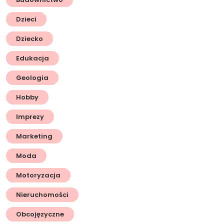
Dzieci
Dziecko
Edukacja
Geologia
Hobby
Imprezy
Marketing
Moda
Motoryzacja
Nieruchomości
Obcojęzyczne