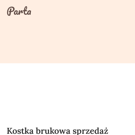
Skip
Parta
to
content
Kostka brukowa sprzedaż