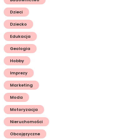
Dzieci
Dziecko
Edukacja
Geologia
Hobby
Imprezy
Marketing
Moda
Motoryzacja
Nieruchomości
Obcojęzyczne