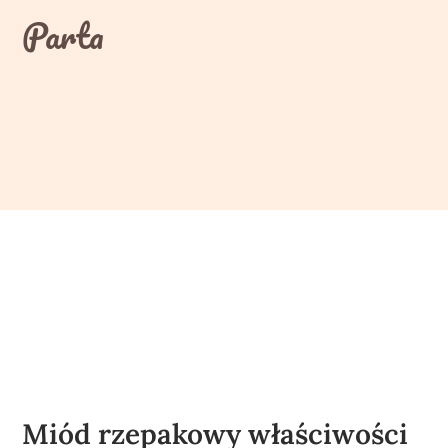
Skip
Parta
to
content
Miód rzepakowy właściwości