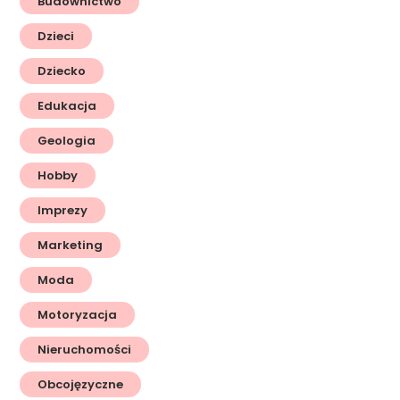
Budownictwo
Dzieci
Dziecko
Edukacja
Geologia
Hobby
Imprezy
Marketing
Moda
Motoryzacja
Nieruchomości
Obcojęzyczne