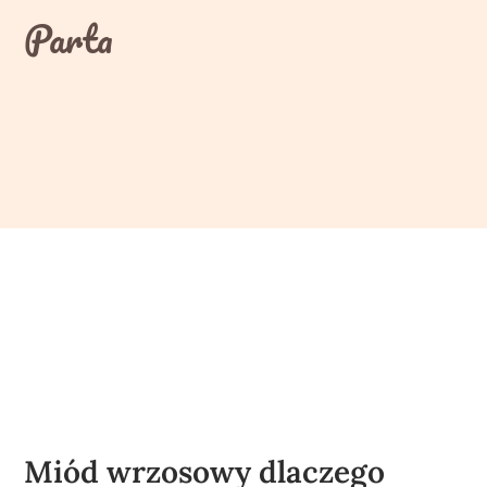
Skip
Parta
to
content
Miód wrzosowy dlaczego