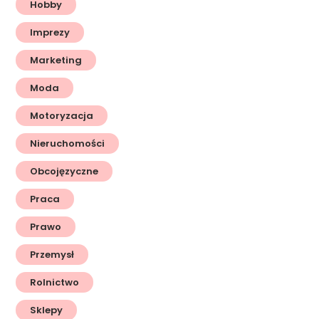
Hobby
Imprezy
Marketing
Moda
Motoryzacja
Nieruchomości
Obcojęzyczne
Praca
Prawo
Przemysł
Rolnictwo
Sklepy