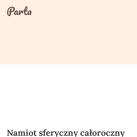
Skip
Parta
to
content
Namiot sferyczny całoroczny