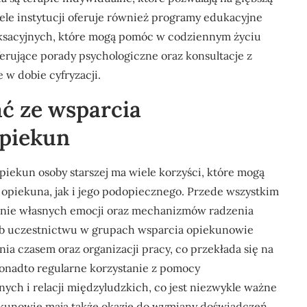
ele instytucji oferuje również programy edukacyjne
aksacyjnych, które mogą pomóc w codziennym życiu
ferujące porady psychologiczne oraz konsultacje z
e w dobie cyfryzacji.
ć ze wsparcia
opiekun
piekun osoby starszej ma wiele korzyści, które mogą
opiekuna, jak i jego podopiecznego. Przede wszystkim
enie własnych emocji oraz mechanizmów radzenia
 lub uczestnictwu w grupach wsparcia opiekunowie
ia czasem oraz organizacji pracy, co przekłada się na
onadto regularne korzystanie z pomocy
ych i relacji międzyludzkich, co jest niezwykle ważne
piekunowie mają także okazję do wymiany doświadczeń