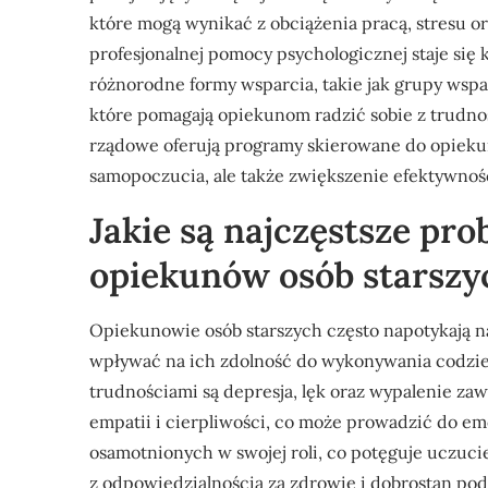
które mogą wynikać z obciążenia pracą, stresu or
profesjonalnej pomocy psychologicznej staje się
różnorodne formy wsparcia, takie jak grupy wspa
które pomagają opiekunom radzić sobie z trudnoś
rządowe oferują programy skierowane do opiekun
samopoczucia, ale także zwiększenie efektywnoś
Jakie są najczęstsze pr
opiekunów osób starszy
Opiekunowie osób starszych często napotykają 
wpływać na ich zdolność do wykonywania codzi
trudnościami są depresja, lęk oraz wypalenie z
empatii i cierpliwości, co może prowadzić do em
osamotnionych w swojej roli, co potęguje uczucie
z odpowiedzialnością za zdrowie i dobrostan p