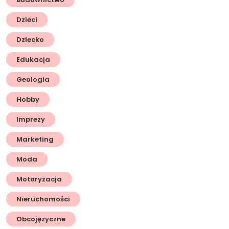
Dzieci
Dziecko
Edukacja
Geologia
Hobby
Imprezy
Marketing
Moda
Motoryzacja
Nieruchomości
Obcojęzyczne