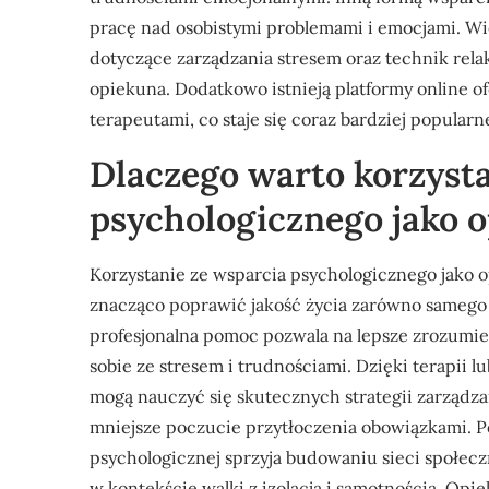
pracę nad osobistymi problemami i emocjami. Wi
dotyczące zarządzania stresem oraz technik rel
opiekuna. Dodatkowo istnieją platformy online o
terapeutami, co staje się coraz bardziej popularn
Dlaczego warto korzysta
psychologicznego jako 
Korzystanie ze wsparcia psychologicznego jako o
znacząco poprawić jakość życia zarówno samego 
profesjonalna pomoc pozwala na lepsze zrozumi
sobie ze stresem i trudnościami. Dzięki terapii
mogą nauczyć się skutecznych strategii zarządzan
mniejsze poczucie przytłoczenia obowiązkami. P
psychologicznej sprzyja budowaniu sieci społeczn
w kontekście walki z izolacją i samotnością. O