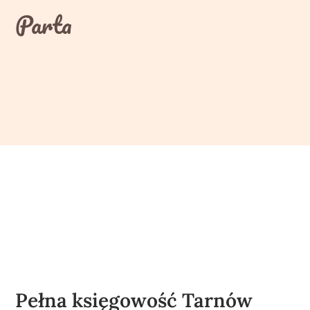
Skip
Parta
to
content
Pełna księgowość Tarnów