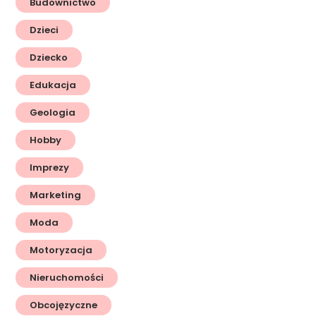
Budownictwo
Dzieci
Dziecko
Edukacja
Geologia
Hobby
Imprezy
Marketing
Moda
Motoryzacja
Nieruchomości
Obcojęzyczne