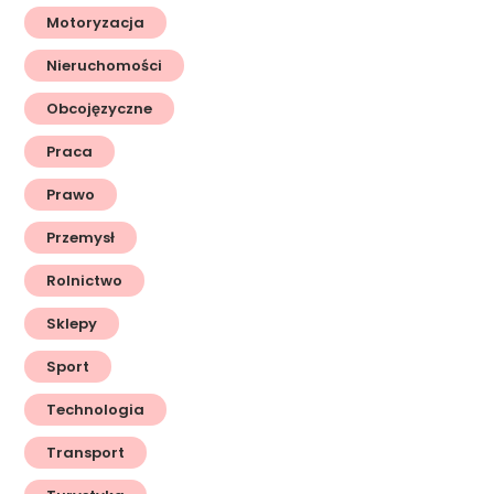
Motoryzacja
Nieruchomości
Obcojęzyczne
Praca
Prawo
Przemysł
Rolnictwo
Sklepy
Sport
Technologia
Transport