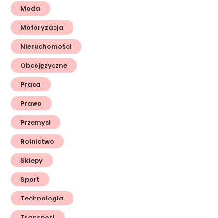
Moda
Motoryzacja
Nieruchomości
Obcojęzyczne
Praca
Prawo
Przemysł
Rolnictwo
Sklepy
Sport
Technologia
Transport