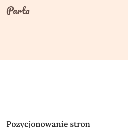
Skip
Parta
to
content
Pozycjonowanie stron