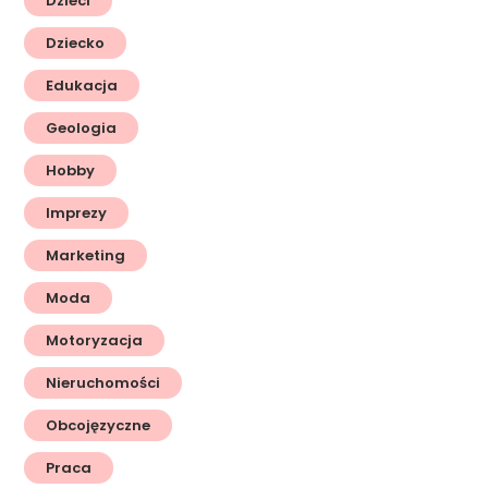
Dzieci
Dziecko
Edukacja
Geologia
Hobby
Imprezy
Marketing
Moda
Motoryzacja
Nieruchomości
Obcojęzyczne
Praca