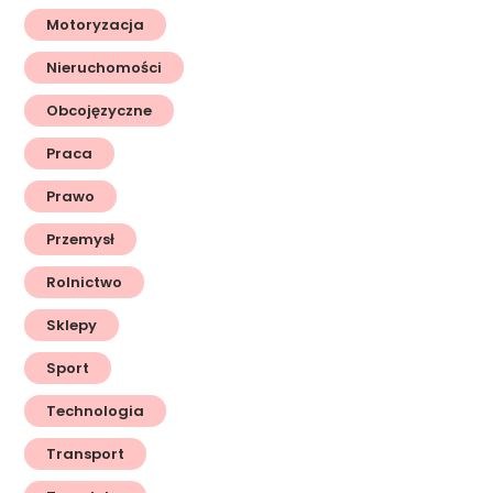
Motoryzacja
Nieruchomości
Obcojęzyczne
Praca
Prawo
Przemysł
Rolnictwo
Sklepy
Sport
Technologia
Transport