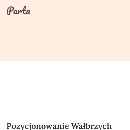
Skip
Parta
to
content
Pozycjonowanie Wałbrzych