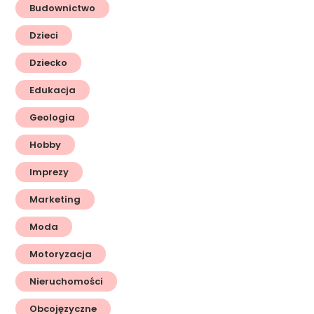
Budownictwo
Dzieci
Dziecko
Edukacja
Geologia
Hobby
Imprezy
Marketing
Moda
Motoryzacja
Nieruchomości
Obcojęzyczne