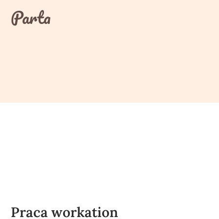
Skip
Parta
to
content
Praca workation