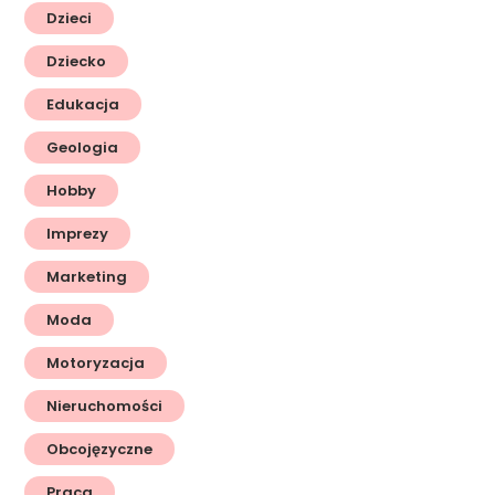
Dzieci
Dziecko
Edukacja
Geologia
Hobby
Imprezy
Marketing
Moda
Motoryzacja
Nieruchomości
Obcojęzyczne
Praca