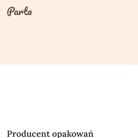
Skip
Parta
to
content
Producent opakowań