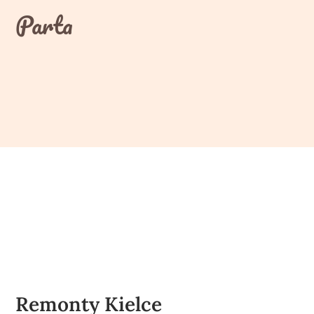
Skip
Parta
to
content
Remonty Kielce