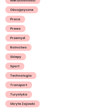
Nieruchomości
Obcojęzyczne
Praca
Prawo
Przemysł
Rolnictwo
Sklepy
Sport
Technologia
Transport
Turystyka
Ukryte Zajawki