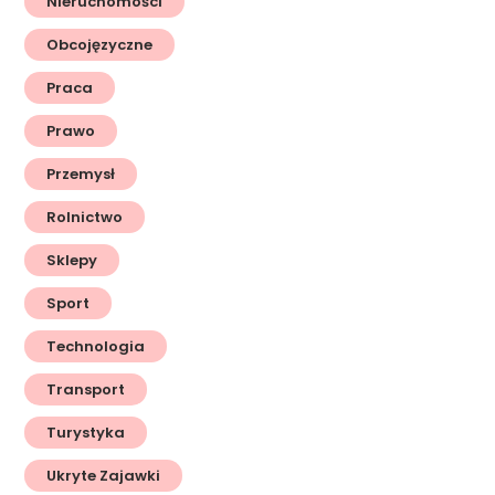
Nieruchomości
Obcojęzyczne
Praca
Prawo
Przemysł
Rolnictwo
Sklepy
Sport
Technologia
Transport
Turystyka
Ukryte Zajawki