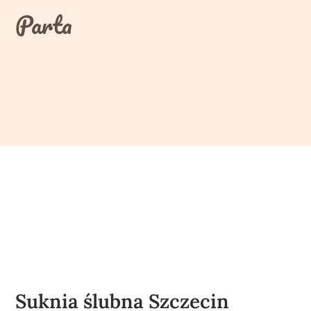
Skip
Parta
to
content
Suknia ślubna Szczecin