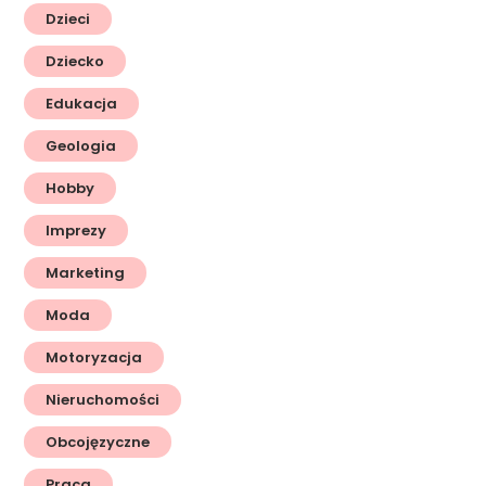
Dzieci
Dziecko
Edukacja
Geologia
Hobby
Imprezy
Marketing
Moda
Motoryzacja
Nieruchomości
Obcojęzyczne
Praca