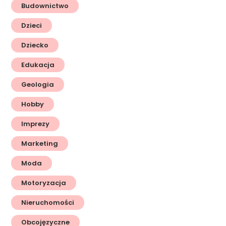
Budownictwo
Dzieci
Dziecko
Edukacja
Geologia
Hobby
Imprezy
Marketing
Moda
Motoryzacja
Nieruchomości
Obcojęzyczne