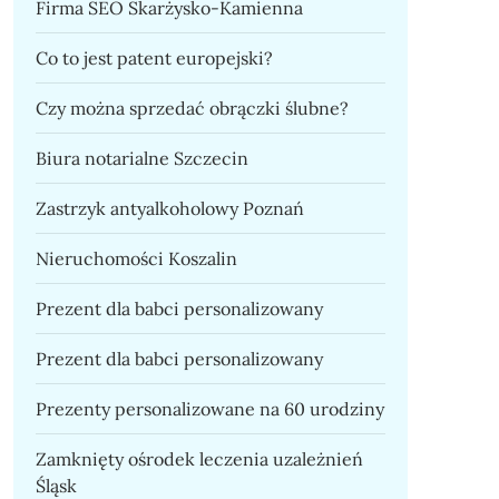
Firma SEO Skarżysko-Kamienna
Co to jest patent europejski?
Czy można sprzedać obrączki ślubne?
Biura notarialne Szczecin
Zastrzyk antyalkoholowy Poznań
Nieruchomości Koszalin
Prezent dla babci personalizowany
Prezent dla babci personalizowany
Prezenty personalizowane na 60 urodziny
Zamknięty ośrodek leczenia uzależnień
Śląsk