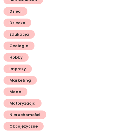
Dzieci
Dziecko
Edukacja
Geologia
Hobby
Imprezy
Marketing
Moda
Motoryzacja
Nieruchomości
Obcojęzyczne