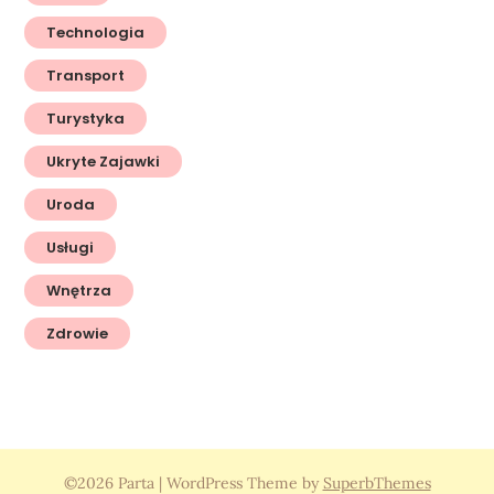
Technologia
Transport
Turystyka
Ukryte Zajawki
Uroda
Usługi
Wnętrza
Zdrowie
©2026 Parta
| WordPress Theme by
SuperbThemes