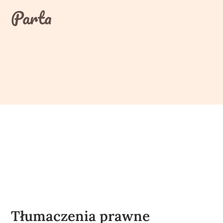
Skip
Parta
to
content
Tłumaczenia prawne