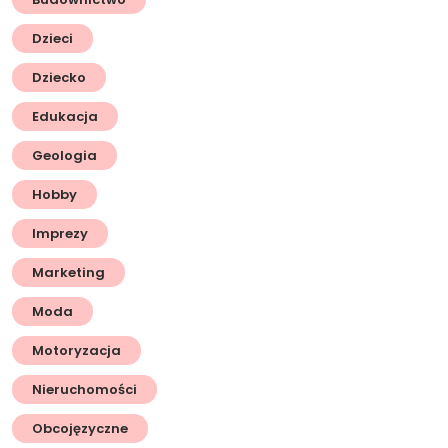
Dzieci
Dziecko
Edukacja
Geologia
Hobby
Imprezy
Marketing
Moda
Motoryzacja
Nieruchomości
Obcojęzyczne