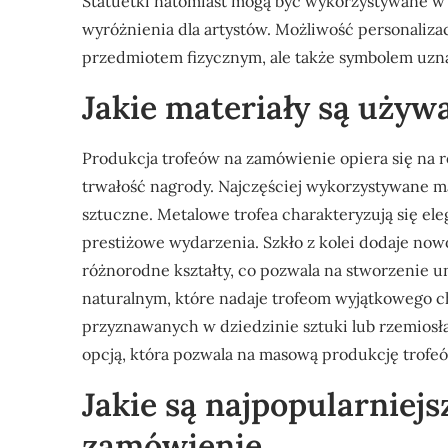
Statuetki natomiast mogą być wykorzystywane w
wyróżnienia dla artystów. Możliwość personalizacj
przedmiotem fizycznym, ale także symbolem uzna
Jakie materiały są używ
Produkcja trofeów na zamówienie opiera się na r
trwałość nagrody. Najczęściej wykorzystywane ma
sztuczne. Metalowe trofea charakteryzują się ele
prestiżowe wydarzenia. Szkło z kolei dodaje n
różnorodne kształty, co pozwala na stworzenie u
naturalnym, które nadaje trofeom wyjątkowego ch
przyznawanych w dziedzinie sztuki lub rzemiosła
opcją, która pozwala na masową produkcję trof
Jakie są najpopularniejs
zamówienie