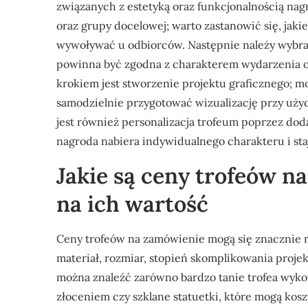
związanych z estetyką oraz funkcjonalnością nag
oraz grupy docelowej; warto zastanowić się, jak
wywoływać u odbiorców. Następnie należy wybrać 
powinna być zgodna z charakterem wydarzenia 
krokiem jest stworzenie projektu graficznego; mo
samodzielnie przygotować wizualizację przy 
jest również personalizacja trofeum poprzez dod
nagroda nabiera indywidualnego charakteru i staje
Jakie są ceny trofeów n
na ich wartość
Ceny trofeów na zamówienie mogą się znacznie ró
materiał, rozmiar, stopień skomplikowania proje
można znaleźć zarówno bardzo tanie trofea wyko
złoceniem czy szklane statuetki, które mogą ko