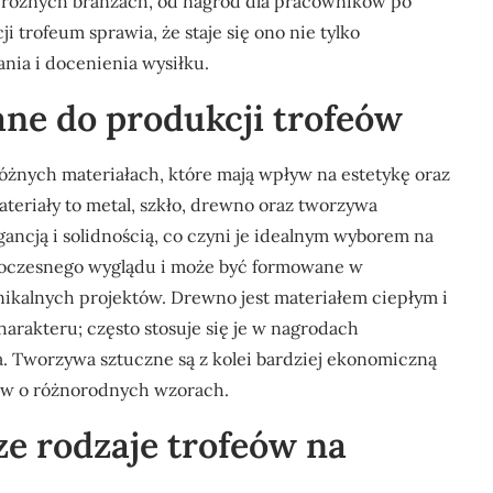
 różnych branżach, od nagród dla pracowników po
i trofeum sprawia, że staje się ono nie tylko
nia i docenienia wysiłku.
ane do produkcji trofeów
óżnych materiałach, które mają wpływ na estetykę oraz
teriały to metal, szkło, drewno oraz tworzywa
gancją i solidnością, co czyni je idealnym wyborem na
owoczesnego wyglądu i może być formowane w
nikalnych projektów. Drewno jest materiałem ciepłym i
arakteru; często stosuje się je w nagrodach
. Tworzywa sztuczne są z kolei bardziej ekonomiczną
eów o różnorodnych wzorach.
ze rodzaje trofeów na