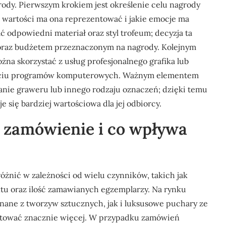
rody. Pierwszym krokiem jest określenie celu nagrody
ie wartości ma ona reprezentować i jakie emocje ma
odpowiedni materiał oraz styl trofeum; decyzja ta
oraz budżetem przeznaczonym na nagrody. Kolejnym
żna skorzystać z usług profesjonalnego grafika lub
użyciu programów komputerowych. Ważnym elementem
anie graweru lub innego rodzaju oznaczeń; dzięki temu
 się bardziej wartościowa dla jej odbiorcy.
a zamówienie i co wpływa
żnić w zależności od wielu czynników, takich jak
ktu oraz ilość zamawianych egzemplarzy. Na rynku
nane z tworzyw sztucznych, jak i luksusowe puchary ze
sztować znacznie więcej. W przypadku zamówień