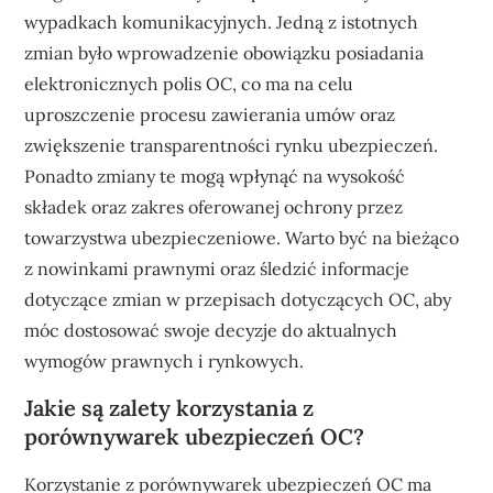
wypadkach komunikacyjnych. Jedną z istotnych
zmian było wprowadzenie obowiązku posiadania
elektronicznych polis OC, co ma na celu
uproszczenie procesu zawierania umów oraz
zwiększenie transparentności rynku ubezpieczeń.
Ponadto zmiany te mogą wpłynąć na wysokość
składek oraz zakres oferowanej ochrony przez
towarzystwa ubezpieczeniowe. Warto być na bieżąco
z nowinkami prawnymi oraz śledzić informacje
dotyczące zmian w przepisach dotyczących OC, aby
móc dostosować swoje decyzje do aktualnych
wymogów prawnych i rynkowych.
Jakie są zalety korzystania z
porównywarek ubezpieczeń OC?
Korzystanie z porównywarek ubezpieczeń OC ma