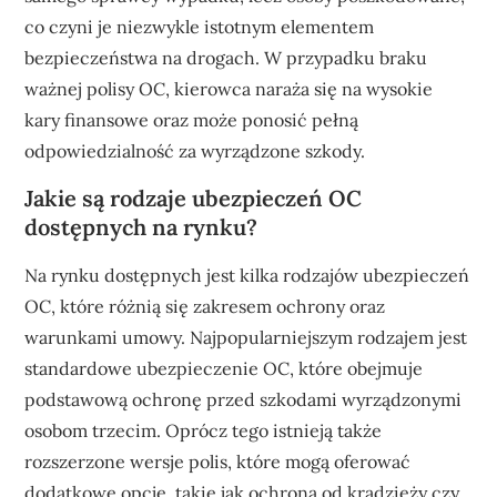
co czyni je niezwykle istotnym elementem
bezpieczeństwa na drogach. W przypadku braku
ważnej polisy OC, kierowca naraża się na wysokie
kary finansowe oraz może ponosić pełną
odpowiedzialność za wyrządzone szkody.
Jakie są rodzaje ubezpieczeń OC
dostępnych na rynku?
Na rynku dostępnych jest kilka rodzajów ubezpieczeń
OC, które różnią się zakresem ochrony oraz
warunkami umowy. Najpopularniejszym rodzajem jest
standardowe ubezpieczenie OC, które obejmuje
podstawową ochronę przed szkodami wyrządzonymi
osobom trzecim. Oprócz tego istnieją także
rozszerzone wersje polis, które mogą oferować
dodatkowe opcje, takie jak ochrona od kradzieży czy