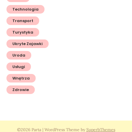
Technologia
Transport
Turystyka
Ukryte Zajawki
Uroda
Usługi
Wnętrza
Zdrowie
©2026 Parta
| WordPress Theme by
SuperbThemes