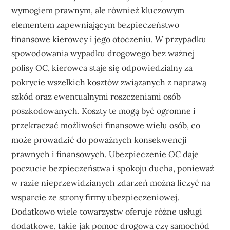
wymogiem prawnym, ale również kluczowym
elementem zapewniającym bezpieczeństwo
finansowe kierowcy i jego otoczeniu. W przypadku
spowodowania wypadku drogowego bez ważnej
polisy OC, kierowca staje się odpowiedzialny za
pokrycie wszelkich kosztów związanych z naprawą
szkód oraz ewentualnymi roszczeniami osób
poszkodowanych. Koszty te mogą być ogromne i
przekraczać możliwości finansowe wielu osób, co
może prowadzić do poważnych konsekwencji
prawnych i finansowych. Ubezpieczenie OC daje
poczucie bezpieczeństwa i spokoju ducha, ponieważ
w razie nieprzewidzianych zdarzeń można liczyć na
wsparcie ze strony firmy ubezpieczeniowej.
Dodatkowo wiele towarzystw oferuje różne usługi
dodatkowe, takie jak pomoc drogowa czy samochód