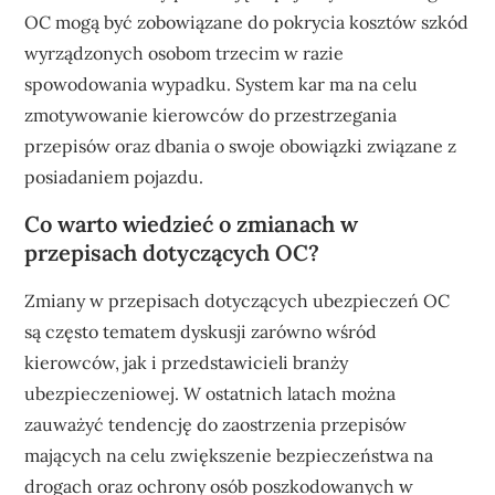
OC mogą być zobowiązane do pokrycia kosztów szkód
wyrządzonych osobom trzecim w razie
spowodowania wypadku. System kar ma na celu
zmotywowanie kierowców do przestrzegania
przepisów oraz dbania o swoje obowiązki związane z
posiadaniem pojazdu.
Co warto wiedzieć o zmianach w
przepisach dotyczących OC?
Zmiany w przepisach dotyczących ubezpieczeń OC
są często tematem dyskusji zarówno wśród
kierowców, jak i przedstawicieli branży
ubezpieczeniowej. W ostatnich latach można
zauważyć tendencję do zaostrzenia przepisów
mających na celu zwiększenie bezpieczeństwa na
drogach oraz ochrony osób poszkodowanych w