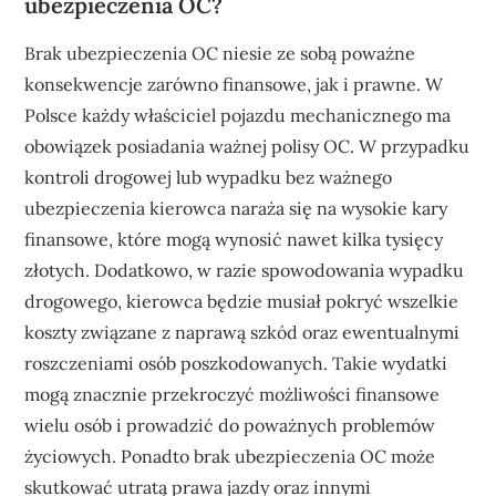
ubezpieczenia OC?
Brak ubezpieczenia OC niesie ze sobą poważne
konsekwencje zarówno finansowe, jak i prawne. W
Polsce każdy właściciel pojazdu mechanicznego ma
obowiązek posiadania ważnej polisy OC. W przypadku
kontroli drogowej lub wypadku bez ważnego
ubezpieczenia kierowca naraża się na wysokie kary
finansowe, które mogą wynosić nawet kilka tysięcy
złotych. Dodatkowo, w razie spowodowania wypadku
drogowego, kierowca będzie musiał pokryć wszelkie
koszty związane z naprawą szkód oraz ewentualnymi
roszczeniami osób poszkodowanych. Takie wydatki
mogą znacznie przekroczyć możliwości finansowe
wielu osób i prowadzić do poważnych problemów
życiowych. Ponadto brak ubezpieczenia OC może
skutkować utratą prawa jazdy oraz innymi