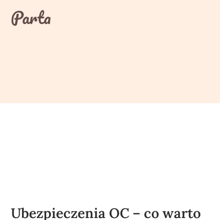
Skip
Parta
to
content
Ubezpieczenia OC – co warto