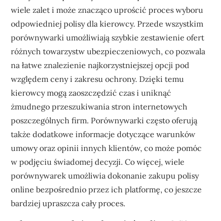
wiele zalet i może znacząco uprościć proces wyboru
odpowiedniej polisy dla kierowcy. Przede wszystkim
porównywarki umożliwiają szybkie zestawienie ofert
różnych towarzystw ubezpieczeniowych, co pozwala
na łatwe znalezienie najkorzystniejszej opcji pod
względem ceny i zakresu ochrony. Dzięki temu
kierowcy mogą zaoszczędzić czas i uniknąć
żmudnego przeszukiwania stron internetowych
poszczególnych firm. Porównywarki często oferują
także dodatkowe informacje dotyczące warunków
umowy oraz opinii innych klientów, co może pomóc
w podjęciu świadomej decyzji. Co więcej, wiele
porównywarek umożliwia dokonanie zakupu polisy
online bezpośrednio przez ich platformę, co jeszcze
bardziej upraszcza cały proces.