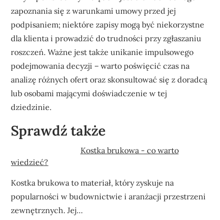
zapoznania się z warunkami umowy przed jej
podpisaniem; niektóre zapisy mogą być niekorzystne
dla klienta i prowadzić do trudności przy zgłaszaniu
roszczeń. Ważne jest także unikanie impulsowego
podejmowania decyzji – warto poświęcić czas na
analizę różnych ofert oraz skonsultować się z doradcą
lub osobami mającymi doświadczenie w tej
dziedzinie.
Sprawdź także
Kostka brukowa - co warto
wiedzieć?
Kostka brukowa to materiał, który zyskuje na
popularności w budownictwie i aranżacji przestrzeni
zewnętrznych. Jej…