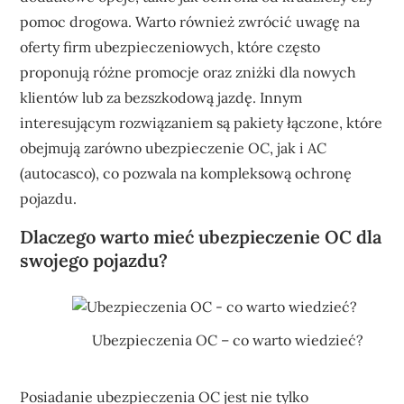
pomoc drogowa. Warto również zwrócić uwagę na
oferty firm ubezpieczeniowych, które często
proponują różne promocje oraz zniżki dla nowych
klientów lub za bezszkodową jazdę. Innym
interesującym rozwiązaniem są pakiety łączone, które
obejmują zarówno ubezpieczenie OC, jak i AC
(autocasco), co pozwala na kompleksową ochronę
pojazdu.
Dlaczego warto mieć ubezpieczenie OC dla
swojego pojazdu?
Ubezpieczenia OC – co warto wiedzieć?
Posiadanie ubezpieczenia OC jest nie tylko