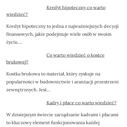
Kredyt hipoteczny co warto
wiedzieć?
Kredyt hipoteczny to jedna z najważniejszych decyzji
finansowych, jakie podejmuje wiele osób w swoim
życiu.…
Co warto wiedzieć o kostce
brukowej?
Kostka brukowa to materiał, który zyskuje na
popularności w budownictwie i aranżacji przestrzeni
zewnętrznych. Jest…
Kadry i płace co warto wiedzieć?
W dzisiejszym świecie zarządzanie kadrami i płacami
to kluczowy element funkcjonowania każdej