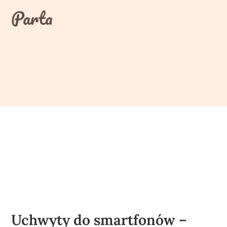
Skip
Parta
to
content
Uchwyty do smartfonów –