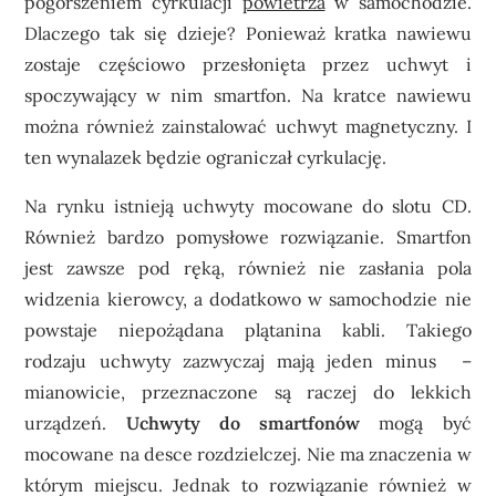
pogorszeniem cyrkulacji
powietrza
w samochodzie.
Dlaczego tak się dzieje? Ponieważ kratka nawiewu
zostaje częściowo przesłonięta przez uchwyt i
spoczywający w nim smartfon. Na kratce nawiewu
można również zainstalować uchwyt magnetyczny. I
ten wynalazek będzie ograniczał cyrkulację.
Na rynku istnieją uchwyty mocowane do slotu CD.
Również bardzo pomysłowe rozwiązanie. Smartfon
jest zawsze pod ręką, również nie zasłania pola
widzenia kierowcy, a dodatkowo w samochodzie nie
powstaje niepożądana plątanina kabli. Takiego
rodzaju uchwyty zazwyczaj mają jeden minus –
mianowicie, przeznaczone są raczej do lekkich
urządzeń.
Uchwyty do smartfonów
mogą być
mocowane na desce rozdzielczej. Nie ma znaczenia w
którym miejscu. Jednak to rozwiązanie również w