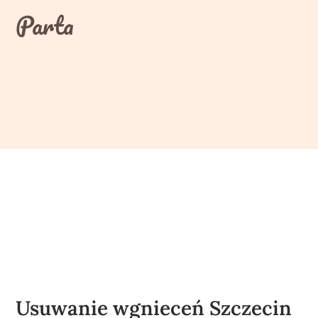
Skip
Parta
to
content
Usuwanie wgnieceń Szczecin