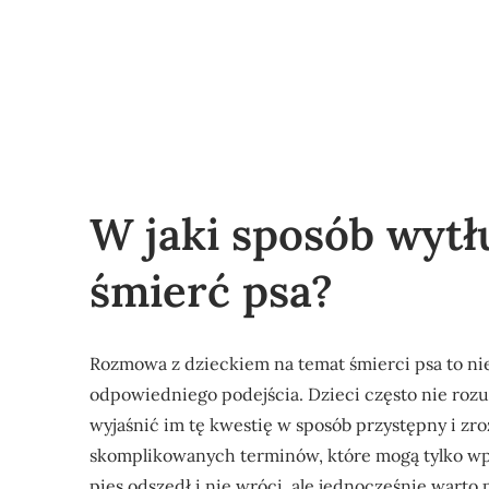
W jaki sposób wyt
śmierć psa?
Rozmowa z dzieckiem na temat śmierci psa to nie
odpowiedniego podejścia. Dzieci często nie rozum
wyjaśnić im tę kwestię w sposób przystępny i zro
skomplikowanych terminów, które mogą tylko w
pies odszedł i nie wróci, ale jednocześnie warto 