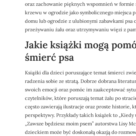
oraz zachowanie pięknych wspomnień w formie ma
krzewu w ogrodzie jako symbolicznego miejsca pa
domu lub ogrodzie z ulubionymi zabawkami psa or
przeżywaniu żalu oraz utrzymywaniu więzi z pami
Jakie książki mogą pom
śmierć psa
Książki dla dzieci poruszające temat śmierci z
radzenia sobie ze stratą. Dobrze dobrana litera
swoich emocji oraz pomóc im zaakceptować sytua
czytelników, które poruszają temat żalu po straci
często zawierają ilustracje oraz proste historie,
perspektywy. Przykłady takich książek to „Kiedy
„Zawsze będziesz moim psem” autorstwa Lisy McC
dzieckiem może być doskonałą okazją do rozmowy 