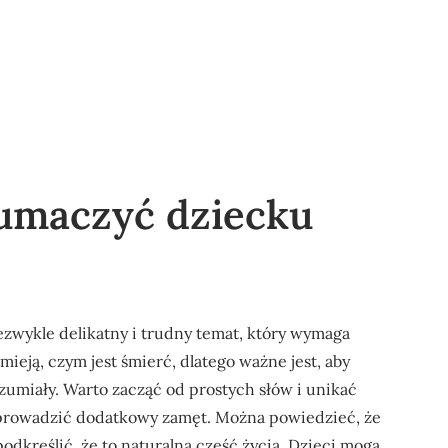
łumaczyć dziecku
zwykle delikatny i trudny temat, który wymaga
ieją, czym jest śmierć, dlatego ważne jest, aby
zumiały. Warto zacząć od prostych słów i unikać
prowadzić dodatkowy zamęt. Można powiedzieć, że
podkreślić, że to naturalna część życia. Dzieci mogą