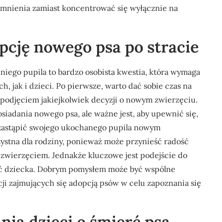
mnienia zamiast koncentrować się wyłącznie na
pcję nowego psa po stracie
niego pupila to bardzo osobista kwestia, która wymaga
 jak i dzieci. Po pierwsze, warto dać sobie czas na
 podjęciem jakiejkolwiek decyzji o nowym zwierzęciu.
iadania nowego psa, ale ważne jest, aby upewnić się,
ą zastąpić swojego ukochanego pupila nowym
stna dla rodziny, ponieważ może przynieść radość
zwierzęciem. Jednakże kluczowe jest podejście do
uć dziecka. Dobrym pomysłem może być wspólne
cji zajmujących się adopcją psów w celu zapoznania się
ania dzieci o śmierć psa