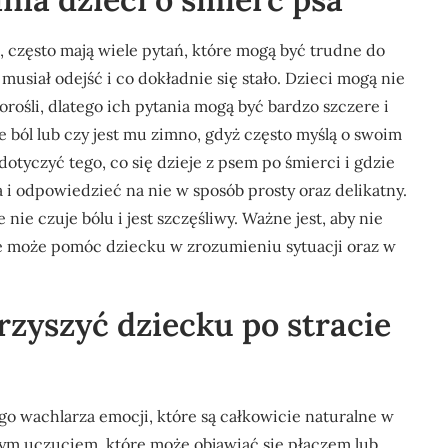
a, często mają wiele pytań, które mogą być trudne do
musiał odejść i co dokładnie się stało. Dzieci mogą nie
orośli, dlatego ich pytania mogą być bardzo szczere i
 ból lub czy jest mu zimno, gdyż często myślą o swoim
dotyczyć tego, co się dzieje z psem po śmierci i gdzie
a i odpowiedzieć na nie w sposób prosty oraz delikatny.
nie czuje bólu i jest szczęśliwy. Ważne jest, aby nie
e może pomóc dziecku w zrozumieniu sytuacji oraz w
zyszyć dziecku po stracie
go wachlarza emocji, które są całkowicie naturalne w
anym uczuciem, które może objawiać się płaczem lub