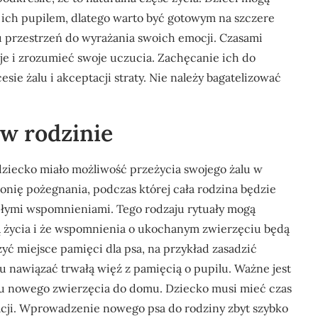
z ich pupilem, dlatego warto być gotowym na szczere
u przestrzeń do wyrażania swoich emocji. Czasami
cje i zrozumieć swoje uczucia. Zachęcanie ich do
ie żalu i akceptacji straty. Nie należy bagatelizować
 w rodzinie
 dziecko miało możliwość przeżycia swojego żalu w
ię pożegnania, podczas której cała rodzina będzie
miłymi wspomnieniami. Tego rodzaju rytuały mogą
ą życia i że wspomnienia o ukochanym zwierzęciu będą
yć miejsce pamięci dla psa, na przykład zasadzić
u nawiązać trwałą więź z pamięcią o pupilu. Ważne jest
ęciu nowego zwierzęcia do domu. Dziecko musi mieć czas
uacji. Wprowadzenie nowego psa do rodziny zbyt szybko