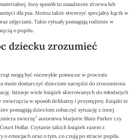
terialnej. Inny sposób to zasadzenie drzewa lub
mięci dla psa. Można także stworzyć specjalny kącik w
az zdjęciami. Takie rytuały pomagają rodzinie w
ęcią o pupilu.
óc dziecku zrozumieć
wierząt mogą być niezwykle pomocne w procesie
tura może dostarczyć dzieciom narzędzi do zrozumienia
cję. Istnieje wiele książek skierowanych do młodszych
e zwierzęcia w sposób delikatny i przystępny. Książki te
 które pomagają dzieciom zobaczyć sytuację z innej
 umiera zwierzę” autorstwa Marjorie Blain Parker czy
ourt Hollar. Czytanie takich książek razem z
o emocjach oraz o tym, co czują po stracie pupila.