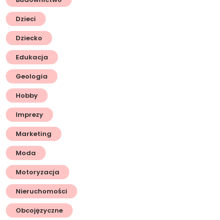
Dzieci
Dziecko
Edukacja
Geologia
Hobby
Imprezy
Marketing
Moda
Motoryzacja
Nieruchomości
Obcojęzyczne