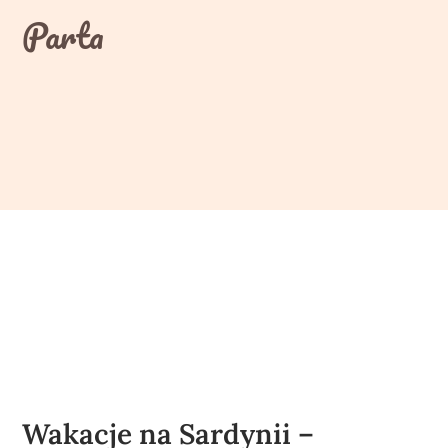
Skip
Parta
to
content
Wakacje na Sardynii –