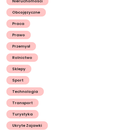
Nieruchomości
Obcojęzyczne
Praca
Prawo
Przemysł
Rolnictwo
Sklepy
Sport
Technologia
Transport
Turystyka
Ukryte Zajawki