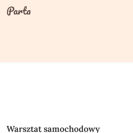
Skip
Parta
to
content
Warsztat samochodowy