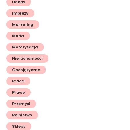
Hobby
Imprezy
Marketing
Moda
Motoryzacja
Nieruchomości
Obcojęzyczne
Praca
Prawo
Przemysł
Rolnictwo
Sklepy