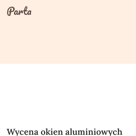
Skip
Parta
to
content
Wycena okien aluminiowych