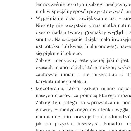
Jednocześnie tego typu zabiegi medycyny es
nich w specjalny sposób przygotowywać, a
Wypełnianie oraz powiększanie ust
– zmys
Niestety nie wszystkie z nas matka natur
często nadają twarzy grymaśny wygląd i s
smutną. Na szczęście dzięki mało inwazyj
ust botoksu lub kwasu hialuronowego nawe
się pięknie i kobieco.
Zabiegi medycyny estetycznej
jakim jest 
czasach miano takich, które możemy wykona
zachować umiar i nie przesadzić z il
karykaturalnego efektu.
Mezoterapia
, która zyskała miano najba
naszych czasów, za pomocą którego można 
Zabieg ten polega na wprowadzaniu pods
głowicy – medycznego dwutlenku węgla.
nadmiar cellulitu oraz ujędrnić i odmłodzi
jak na przykład łuszczyca. Ponadto me
borykających się z problemem nadmiern