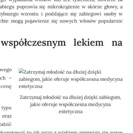
biegu poprawia się mikrokrążenie w skórze głowy, a
zybszego wzrostu i poddające się zabiegowi osoby w
iebie mogą pojawienie się nowych włosów popularnie
 współczesnym lekiem na
wego
ach –
 cenę
Zatrzymaj młodość na dłużej dzięki zabiegom,
jakie oferuje współczesna medycyna
 typu
estetyczna
 oraz
odzić
akceptować to jak wraz z wiekiem zmieniają się nasze