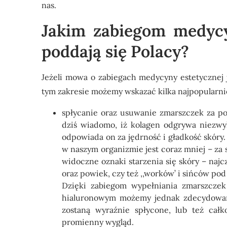
nas.
Jakim zabiegom medycyn
poddają się Polacy?
Jeżeli mowa o
zabiegach medycyny estetycznej
tym zakresie możemy wskazać kilka najpopularnie
spłycanie oraz usuwanie zmarszczek za p
dziś wiadomo, iż kolagen odgrywa niezwy
odpowiada on za jędrność i gładkość skóry
w naszym organizmie jest coraz mniej – z
widoczne oznaki starzenia się skóry – naj
oraz powiek, czy też ,,worków’ i sińców pod
Dzięki zabiegom wypełniania zmarszcze
hialuronowym możemy jednak zdecydowani
zostaną wyraźnie spłycone, lub też cał
promienny wygląd.