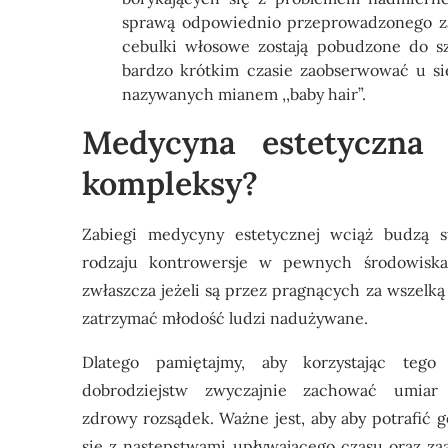
sprawą odpowiednio przeprowadzonego za
cebulki włosowe zostają pobudzone do s
bardzo krótkim czasie zaobserwować u s
nazywanych mianem ,,baby hair”.
Medycyna estetyczna
kompleksy?
Zabiegi medycyny estetycznej
wciąż budzą s
rodzaju kontrowersje w pewnych środowisk
zwłaszcza jeżeli są przez pragnących za wszelką
zatrzymać młodość ludzi nadużywane.
Dlatego pamiętajmy, aby korzystając tego
dobrodziejstw zwyczajnie zachować umiar
zdrowy rozsądek. Ważne jest, aby aby potrafić g
się z następstwami upływającego czasu oraz za