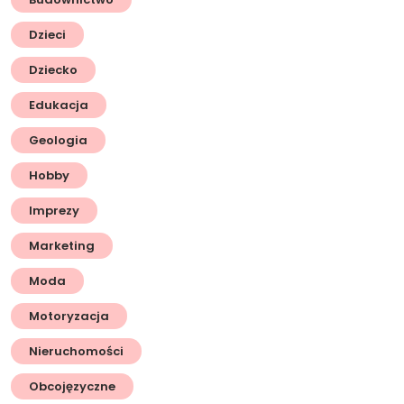
Dzieci
Dziecko
Edukacja
Geologia
Hobby
Imprezy
Marketing
Moda
Motoryzacja
Nieruchomości
Obcojęzyczne