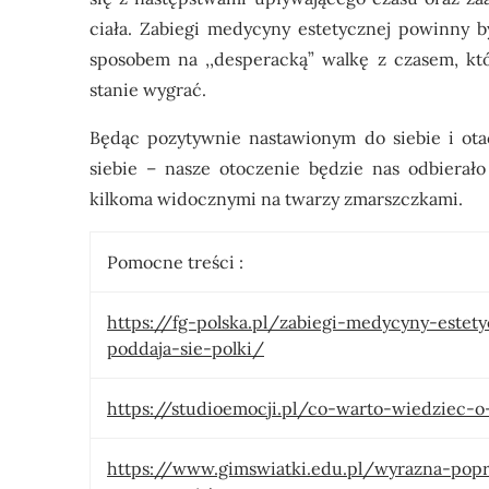
ciała.
Zabiegi medycyny estetycznej powinny b
sposobem na ,,desperacką” walkę z czasem, kt
stanie wygrać.
Będąc pozytywnie nastawionym do siebie i otac
siebie – nasze otoczenie będzie nas odbierało
kilkoma widocznymi na twarzy zmarszczkami.
Pomocne treści :
https://fg-polska.pl/zabiegi-medycyny-estet
poddaja-sie-polki/
https://studioemocji.pl/co-warto-wiedziec-
https://www.gimswiatki.edu.pl/wyrazna-pop