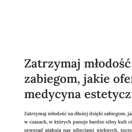
Zatrzymaj młodość 
zabiegom, jakie of
medycyna estetycz
Zatrzymaj młodość na dłużej dzięki zabiegom, j
w czasach, w których panuje bardzo silny kult c
zewsząd atakują nas zdjęciami pięknych, szcz