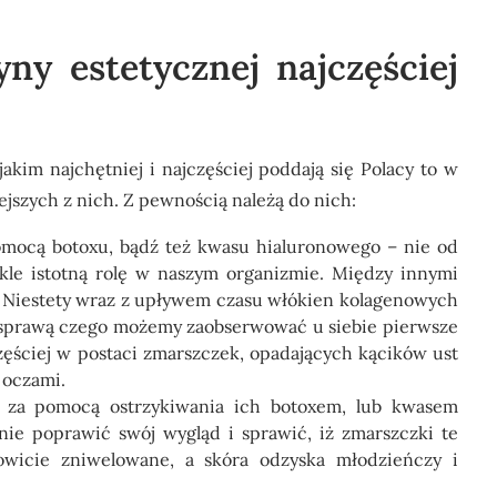
y estetycznej najczęściej
jakim najchętniej i najczęściej poddają się Polacy to w
jszych z nich. Z pewnością należą do nich:
omocą botoxu, bądź też kwasu hialuronowego
– nie od
kle istotną rolę w naszym organizmie. Między innymi
. Niestety wraz z upływem czasu włókien kolagenowych
a sprawą czego możemy zaobserwować u siebie pierwsze
częściej w postaci zmarszczek, opadających kącików ust
 oczami.
k za pomocą ostrzykiwania ich botoxem, lub kwasem
e poprawić swój wygląd i sprawić, iż zmarszczki te
kowicie zniwelowane, a skóra odzyska młodzieńczy i