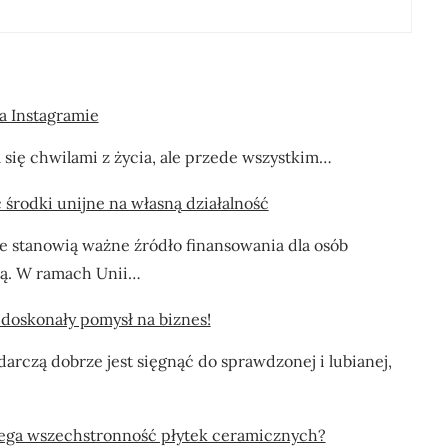
a Instagramie
ia się chwilami z życia, ale przede wszystkim…
 środki unijne na własną działalność
e stanowią ważne źródło finansowania dla osób
zą. W ramach Unii…
 doskonały pomysł na biznes!
arczą dobrze jest sięgnąć do sprawdzonej i lubianej,
ega wszechstronność płytek ceramicznych?