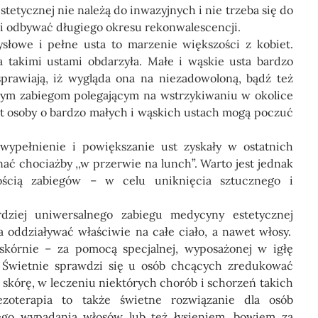
tetycznej nie należą do inwazyjnych i nie trzeba się do
ni odbywać długiego okresu rekonwalescencji.
łowe i pełne usta to marzenie większości z kobiet.
a takimi ustami obdarzyła. Małe i wąskie usta bardzo
prawiają, iż wygląda ona na niezadowoloną, bądź też
nym zabiegom polegającym na wstrzykiwaniu w okolice
t osoby o bardzo małych i wąskich ustach mogą poczuć
wypełnienie i powiększanie ust zyskały w ostatnich
ć chociażby ,,w przerwie na lunch”. Warto jest jednak
ością zabiegów – w celu uniknięcia sztucznego i
rdziej uniwersalnego
zabiegu medycyny estetycznej
oddziaływać właściwie na całe ciało, a nawet włosy.
kórnie – za pomocą specjalnej, wyposażonej w igłę
 Świetnie sprawdzi się u osób chcących zredukować
ć skórę, w leczeniu niektórych chorób i schorzeń takich
zoterapia to także świetne rozwiązanie dla osób
ego wypadania włosów lub też łysieniem, bowiem za