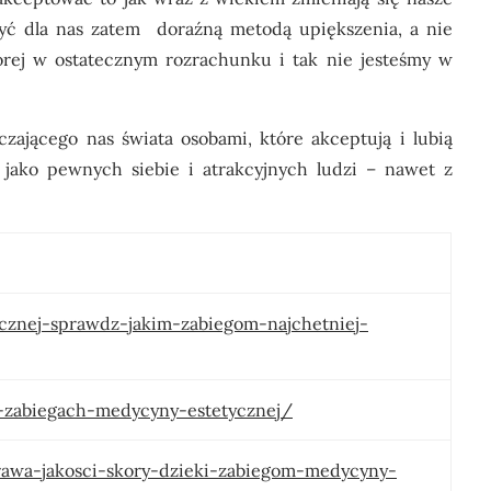
yć dla nas zatem doraźną metodą upiększenia, a nie
órej w ostatecznym rozrachunku i tak nie jesteśmy w
zającego nas świata osobami, które akceptują i lubią
 jako pewnych siebie i atrakcyjnych ludzi – nawet z
ycznej-sprawdz-jakim-zabiegom-najchetniej-
o-zabiegach-medycyny-estetycznej/
rawa-jakosci-skory-dzieki-zabiegom-medycyny-