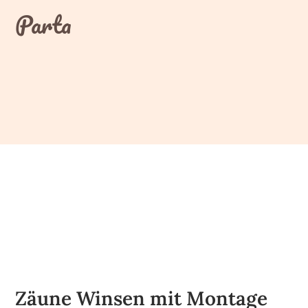
Skip
Parta
to
content
Zäune Winsen mit Montage