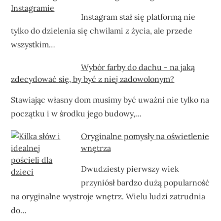
Instagram stał się platformą nie
tylko do dzielenia się chwilami z życia, ale przede
wszystkim…
Wybór farby do dachu - na jaką
zdecydować się, by być z niej zadowolonym?
Stawiając własny dom musimy być uważni nie tylko na
początku i w środku jego budowy,…
Oryginalne pomysły na oświetlenie
wnętrza
Dwudziesty pierwszy wiek
przyniósł bardzo dużą popularność
na oryginalne wystroje wnętrz. Wielu ludzi zatrudnia
do…