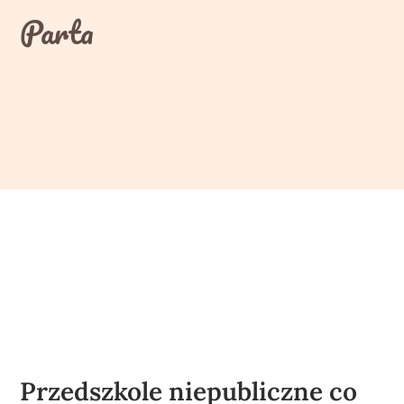
Skip
Parta
to
content
Przedszkole niepubliczne co