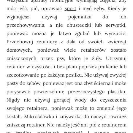
Wszystkie aparaty retencyjne wymagają zdjęcia, aby
móc jeść, pić, uprawiać
sport
i myć zęby. Kiedy je
wyjmujesz, używaj pojemnika do ich
przechowywania, a nie chusteczki lub serwetki,
ponieważ można je łatwo zgubić lub wyrzucić.
Przechowuj retainery z dala od swoich zwierząt
domowych, ponieważ wiele retainerów zostało
zniszczonych przez psy, które je żuły. Utrzymuj
retainer w czystości i bez plam poprzez płukanie lub
szczotkowanie po każdym posiłku. Nie używaj zwykłej
pasty do zębów, ponieważ jest ona zbyt ścierna i może
porysować powierzchnię przezroczystego plastiku.
Nigdy nie używaj gorącej wody do czyszczenia
swojego retainera, ponieważ może to zmienić jego
kształt. Mikrofalówka i zmywarka do naczyń również
zniszczą retainer. Nie należy jeść ani pić z retainerem