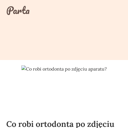
Skip
Parta
to
content
Co robi ortodonta po zdjęciu