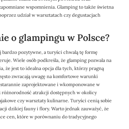
ezapomniane wspomnienia. Glamping to także świetna
i poprzez udział w warsztatach czy degustacjach
nie o glampingu w Polsce?
 bardzo pozytywne, a turyści chwalą tę formę
ruje. Wiele osób podkreśla, że glamping pozwala na
, że jest to idealna opcja dla tych, którzy pragną
zęsto zwracają uwagę na komfortowe warunki
są starannie zaprojektowane i wkomponowane w
ż różnorodność atrakcji dostępnych w okolicy
jakowe czy warsztaty kulinarne. Turyści cenią sobie
ji dzikiej fauny i flory. Warto jednak zauważyć, że
ące cen, które w porównaniu do tradycyjnego