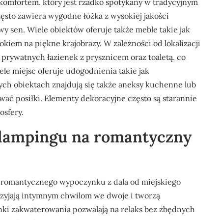
omfortem, który jest rzadko spotykany w tradycyjnym
to zawiera wygodne łóżka z wysokiej jakości
y sen. Wiele obiektów oferuje także meble takie jak
dokiem na piękne krajobrazy. W zależności od lokalizacji
 prywatnych łazienek z prysznicem oraz toaletą, co
le miejsc oferuje udogodnienia takie jak
rych obiektach znajdują się także aneksy kuchenne lub
ać posiłki. Elementy dekoracyjne często są starannie
osfery.
 glampingu na romantyczny
h romantycznego wypoczynku z dala od miejskiego
przyjają intymnym chwilom we dwoje i tworzą
i zakwaterowania pozwalają na relaks bez zbędnych