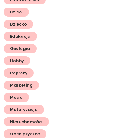
Dzieci
Dziecko
Edukacja
Geologia
Hobby
Imprezy
Marketing
Moda
Motoryzacja
Nieruchomości
Obcojęzyczne