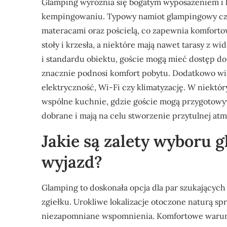
Glamping wyróżnia się bogatym wyposażeniem i k
kempingowaniu. Typowy namiot glampingowy częs
materacami oraz pościelą, co zapewnia komfortow
stoły i krzesła, a niektóre mają nawet tarasy z wi
i standardu obiektu, goście mogą mieć dostęp do
znacznie podnosi komfort pobytu. Dodatkowo wie
elektryczność, Wi-Fi czy klimatyzację. W niektó
wspólne kuchnie, gdzie goście mogą przygotowyw
dobrane i mają na celu stworzenie przytulnej atm
Jakie są zalety wyboru
wyjazd?
Glamping to doskonała opcja dla par szukającyc
zgiełku. Urokliwe lokalizacje otoczone naturą s
niezapomniane wspomnienia. Komfortowe warunk