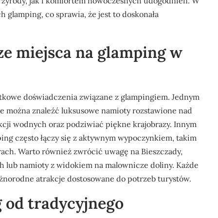
przyrody, jak i komfortem nowoczesnych udogodnień. W
h glamping, co sprawia, że jest to doskonała
sze miejsca na glamping w
yjątkowe doświadczenia związane z glampingiem. Jednym
zie można znaleźć luksusowe namioty rozstawione nad
akcji wodnych oraz podziwiać piękne krajobrazy. Innym
ping często łączy się z aktywnym wypoczynkiem, takim
rach. Warto również zwrócić uwagę na Bieszczady,
h lub namioty z widokiem na malownicze doliny. Każde
różnorodne atrakcje dostosowane do potrzeb turystów.
 od tradycyjnego